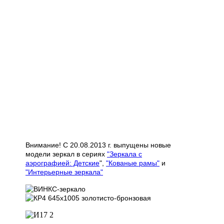
Внимание! С 20.08.2013 г. выпущены новые
модели зеркал в сериях
"Зеркала с
аэрографией: Детские
",
"Кованые рамы"
и
"Интерьерные зеркала"