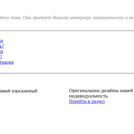
юбого дома. Они придают Вашему интерьеру завершённость и в
ли
ь?
ли
?
трация
Оригинальные дизайны нашей м
 самый изысканный
индивидуальность.
Перейти в раздел