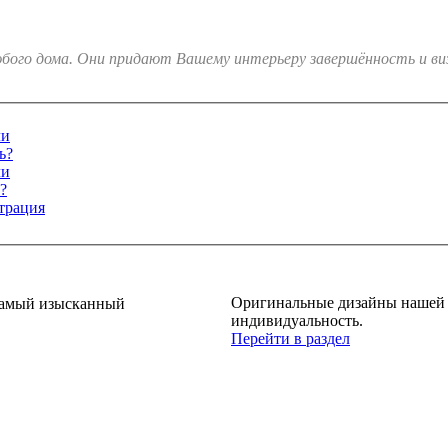
юбого дома. Они придают Вашему интерьеру завершённость и в
ли
ь?
ли
?
трация
Оригинальные дизайны нашей м
 самый изысканный
индивидуальность.
Перейти в раздел