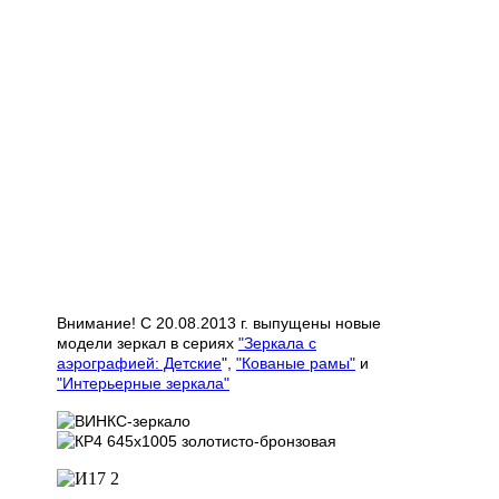
Внимание! С 20.08.2013 г. выпущены новые
модели зеркал в сериях
"Зеркала с
аэрографией: Детские
",
"Кованые рамы"
и
"Интерьерные зеркала"